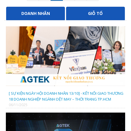
DOANH NHÂN
GIỖ TỔ
[ SỰ KIỆN NGÀY HỘI DOANH NHÂN 13/10] - KẾT NỐI GIAO THƯƠNG
18 DOANH NGHIỆP NGÀNH DỆT MAY – THỜI TRANG TP.HCM
06/11/2025