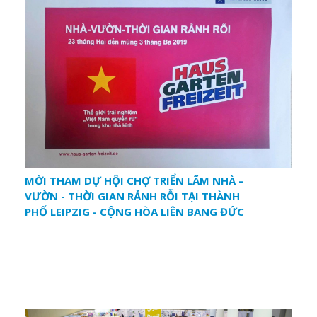
MỜI THAM DỰ HỘI CHỢ TRIỂN LÃM NHÀ –
VƯỜN - THỜI GIAN RẢNH RỖI TẠI THÀNH
PHỐ LEIPZIG - CỘNG HÒA LIÊN BANG ĐỨC