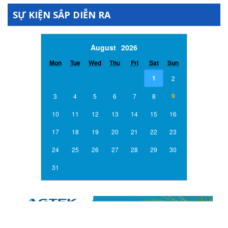
SỰ KIỆN SẮP DIỄN RA
Previous Month
Next Month
August
2026
Mon
Tue
Wed
Thu
Fri
Sat
Sun
1
2
9
3
4
5
6
7
8
10
11
12
13
14
15
16
17
18
19
20
21
22
23
24
25
26
27
28
29
30
31
NGÂN HÀNG TMCP ĐẦU TƯ & PHÁT TRIỂN VIỆT NAM CN
BÌNH HƯNG