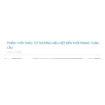
CÔNG TY CP TRIỀU VĨ
PHIÊN 1 HỘI THẢO: TỪ THƯƠNG HIỆU VIỆT ĐẾN THỜI TRANG TOÀN
CẦU
03/11/2025
CÔNG TY CP GIẢI PHÁP THỜI TRANG BỀN VỮNG (TBOND)