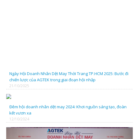
CTY TNHH SX TM DỆT DNP
CTY CP ĐẦU TƯ & CÔNG NGHỆ FIMEX VIỆT NAM
Ngày Hội Doanh Nhân Dệt May Thời Trang TP.HCM 2025: Bước đi
chiến lược của AGTEK trong giai đoạn hội nhập
CÔNG TY TNHH SX - TM - XNK SONG THUỶ H.K
21/10/2025
Cty TNHH Phúc Trường Hải
Đêm hội doanh nhân dệt may 2024: Khơi nguồn sáng tạo, đoàn
kết vươn xa
12/10/2024
CÔNG TY CỔ PHẦN VÀ ĐẦU TƯ PHÁT TRIỂN NAM SƠN