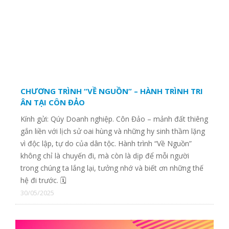
CTY TNHH TM THÊU VI TÍNH QUỲNH NHƯ
CTY TNHH GIAO NHẬN QUỐC TẾ G.S.A
CTY CP XÂY DỰNG KIẾN TRỨC LÁ ĐỎ
CHƯƠNG TRÌNH “VỀ NGUỒN” – HÀNH TRÌNH TRI
ÂN TẠI CÔN ĐẢO
Kính gửi: Qúy Doanh nghiệp. Côn Đảo – mảnh đất thiêng
Hãng hàng không Asiana Airlines
gắn liền với lịch sử oai hùng và những hy sinh thầm lặng
vì độc lập, tự do của dân tộc. Hành trình “Về Nguồn”
không chỉ là chuyến đi, mà còn là dịp để mỗi người
CÔNG TY TNHH TAINAN ENTERPRISE VIỆT NAM
trong chúng ta lắng lại, tưởng nhớ và biết ơn những thế
hệ đi trước. 🗓
30/05/2025
CTY CP QUỐC TẾ PHONG PHÚ