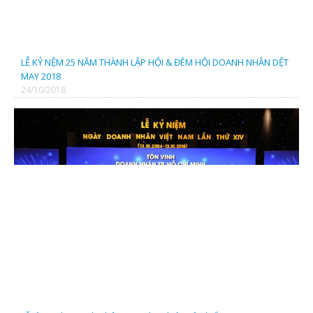
LỄ KỶ NỆM 25 NĂM THÀNH LẬP HỘI & ĐÊM HỘI DOANH NHÂN DỆT
MAY 2018
24/10/2018
CÔNG TY CỔ PHẦN ĐẦU TƯ ĐIỆN XANH