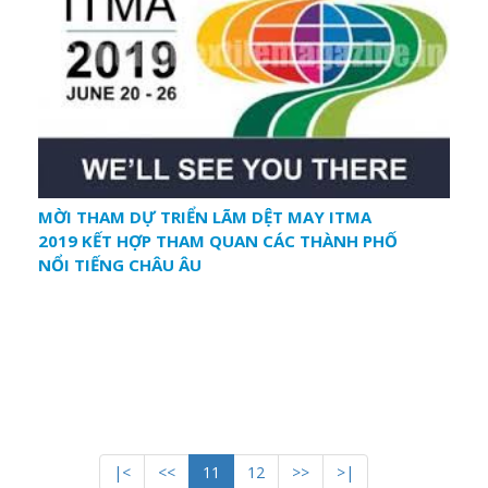
MỜI THAM DỰ TRIỂN LÃM DỆT MAY ITMA
2019 KẾT HỢP THAM QUAN CÁC THÀNH PHỐ
NỔI TIẾNG CHÂU ÂU
|<
<<
11
12
>>
>|