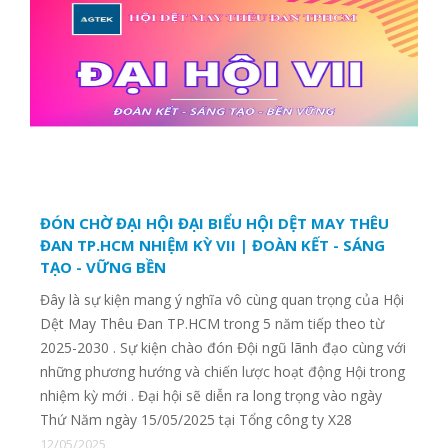
CTY TNHH THỜI TRANG QUỐC TẾ TRƯỜNG PHÁT
CÔNG TY CỔ PHẦN VIỆT THẮNG - CTCP
ĐÓN CHỜ ĐẠI HỘI ĐẠI BIỂU HỘI DỆT MAY THÊU
ĐAN TP.HCM NHIỆM KỲ VII | ĐOÀN KẾT - SÁNG
TẠO - VỮNG BỀN
Đây là sự kiện mang ý nghĩa vô cùng quan trọng của Hội
Dệt May Thêu Đan TP.HCM trong 5 năm tiếp theo từ
2025-2030 . Sự kiện chào đón Đội ngũ lãnh đạo cùng với
những phương hướng và chiến lược hoạt động Hội trong
nhiệm kỳ mới . Đại hội sẽ diễn ra long trọng vào ngày
Thứ Năm ngày 15/05/2025 tại Tổng công ty X28
12/05/2025