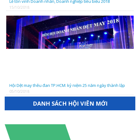
Lễ tôn vinh Doanh nhân, Doanh nghiệp tiêu biểu 2018
15/10/2018
Hội Dệt may thêu đan TP.HCM: kỷ niệm 25 năm ngày thành lập
05/10/2018
DANH SÁCH HỘI VIÊN MỚI