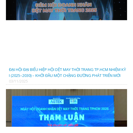
CÔNG TY TNHH ORENJI TEXTILE
CÔNG TY TNHH TM KT CBL
ĐẠI HỘI ĐẠI BIỂU HIỆP HỘI DỆT MAY THỜI TRANG TP.HCM NHIỆM KỲ
I (2025–2030) – KHỞI ĐẦU MỘT CHẶNG ĐƯỜNG PHÁT TRIỂN MỚI
03/11/2025