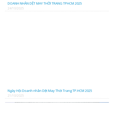
DOANH NHÂN DỆT MAY THỜI TRANG TPHCM 2025
24/10/2025
CÔNG TY TNHH SX TM DỆT MAY MINH QUÂN
CÔNG TY TNHH MAY MẶC XK MINH KHANG
CTY TNHH CÔNG NGHỆ THỂ THAO TIÊN PHONG
Ngày Hội Doanh nhân Dệt May Thời Trang TP.HCM 2025
21/10/2025
CTY TNHH TM & KỸ THUẬT MỘC NHIÊN