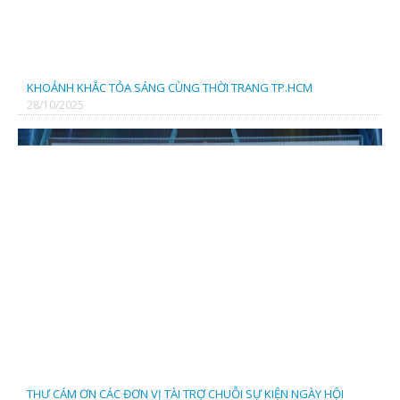
TRUNG TÂM KỸ THUẬT ĐO LƯỜNG CHẤT LƯỢNG 3
KHOẢNH KHẮC TỎA SÁNG CÙNG THỜI TRANG TP.HCM
28/10/2025
Cty TNHH Dệt May Quốc Tế Mavana
CÔNG TY TNHH HIẾU HẢO
THƯ CÁM ƠN CÁC ĐƠN VỊ TÀI TRỢ CHUỖI SỰ KIỆN NGÀY HỘI