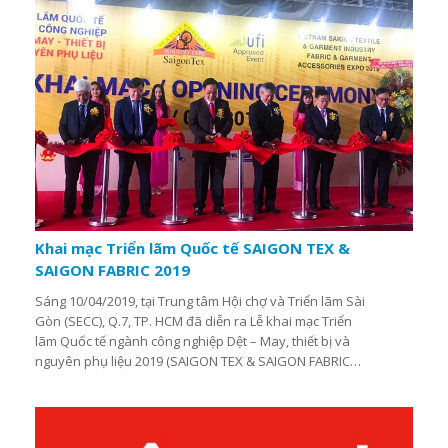
Khai mạc Triển lãm Quốc tế SAIGON TEX &
SAIGON FABRIC 2019
Sáng 10/04/2019, tại Trung tâm Hội chợ và Triển lãm Sài
Gòn (SECC), Q.7, TP. HCM đã diễn ra Lễ khai mạc Triển
lãm Quốc tế ngành công nghiệp Dệt – May, thiết bị và
nguyên phụ liệu 2019 (SAIGON TEX & SAIGON FABRIC
2019). Triển lãm do Công ty Triển lãm CP (Hồng Kông),
Công ty TNHH Triển lãm CP Việt Nam, Công ty TNHH
Dịch vụ Triển lãm VCCI và Tập đoàn Dệt May Việt Nam
(Vinatex) phối hợp tổ chức, dưới sự bảo trợ của Bộ