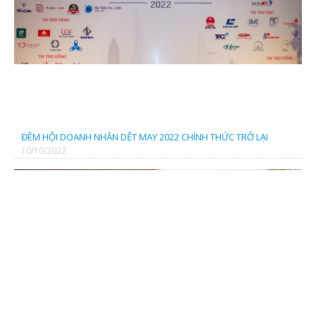
CÔNG TY CỔ PHẦN FADATECH
CÔNG TY TNHH SX TM THIÊN THANH BÌNH
ĐÊM HỘI DOANH NHÂN DỆT MAY 2022 CHÍNH THỨC TRỞ LẠI
10/10/2022