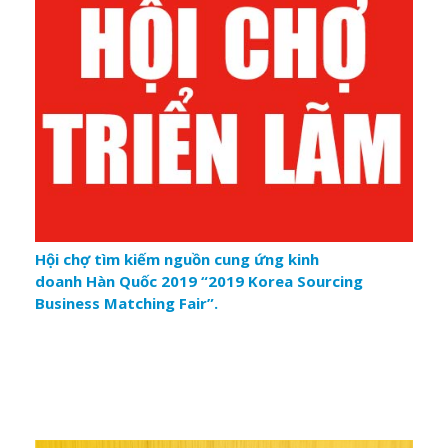
Công Thương, Phòng Thương mại và Công nghiệp Việt
Nam (VCCI), Hiệp hội Dệt May Việt Nam (VITAS) và Hội
Dệt May Thêu Đan TP. HCM . Đây là sự kiện thường
niên được tổ chức tại Việt Nam, quy tụ nhiều DN trong
nước và quốc tế đến từ các quốc gia và lãnh thổ có nền
công nghiệp dệt may phát triển.
Hội chợ tìm kiếm nguồn cung ứng kinh
doanh Hàn Quốc 2019 “2019 Korea Sourcing
Business Matching Fair”.