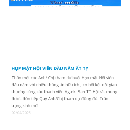
CTY TNHH MAY CHÍ ĐẠT
CTY TNHH QUỐC TẾ SMART ELEGANT VIỆT NAM
CTY TNHH TRUYỀN THÔNG & GD THỜI TRANG STYLE
REPUBLIK
HỌP MẶT HỘI VIÊN ĐẦU NĂM ẤT TỴ
Thân mời các Anh/ Chị tham dự buổi Họp mặt Hội viên
đầu năm với nhiều thông tin hữu ích , cơ hội kết nối giao
CTY CP ĐẦU TƯ XÂY DỰNG NĂNG LƯỢNG PHÚ MỸ
thương cùng các thành viên Agtek. Ban TT Hội rất mong
được đón tiếp Quý Anh/Chị tham dự đông đủ. Trân
trọng kính mời.
02/04/2025