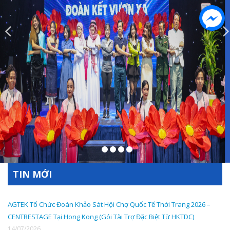
TIN MỚI
AGTEK Tổ Chức Đoàn Khảo Sát Hội Chợ Quốc Tế Thời Trang 2026 –
CENTRESTAGE Tại Hong Kong (Gói Tài Trợ Đặc Biệt Từ HKTDC)
14/07/2026