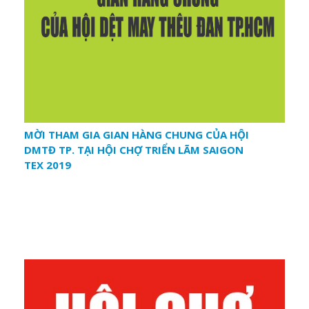
MỜI THAM GIA GIAN HÀNG CHUNG CỦA HỘI
DMTĐ TP. TẠI HỘI CHỢ TRIỂN LÃM SAIGON
TEX 2019