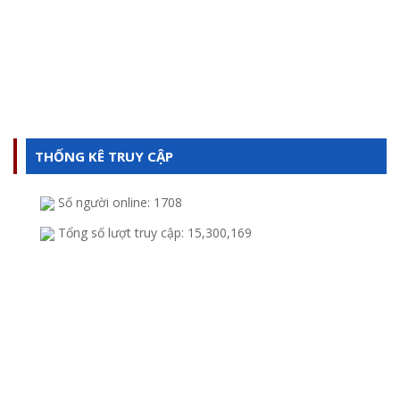
THỐNG KÊ TRUY CẬP
CTY TNHH SX TM VÀ ĐẦU TƯ THÀNH CÔNG
Số người online:
1708
Tổng số lượt truy cập:
15,300,169