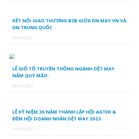
KẾT NỐI GIAO THƯƠNG B2B GIỮA DN MAY VN VÀ
DN TRUNG QUỐC
CÔNG TY CP MAY VŨNG TÀU
25/03/2025
CTY TNHH SX TM SONG KING
LỄ GIỔ TỔ TRUYỀN THỐNG NGÀNH DỆT MAY
CÔNG TY TNHH SX TM DV QUẾ HƯƠNG
NĂM QUÝ MÃO.
08/12/2023
LỄ KỶ NIỆM 30 NĂM THÀNH LẬP HỘI AGTEK &
ĐÊM HỘI DOANH NHÂN DỆT MAY 2023.
14/09/2023