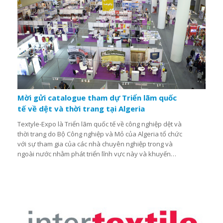
Mời gửi catalogue tham dự Triển lãm quốc
tế về dệt và thời trang tại Algeria
Textyle-Expo là Triển lãm quốc tế về công nghiệp dệt và
thời trang do Bộ Công nghiệp và Mỏ của Algeria tổ chức
với sự tham gia của các nhà chuyên nghiệp trong và
ngoài nước nhằm phát triển lĩnh vực này và khuyến
khích đầu tư vào Algeria cũng như các nước vùng Địa
Trung Hải. Song song với triển lãm giới thiệu các lĩnh
vực nguyên liệu dệt, da giày, máy móc, quy trình thiết
kế đến quần áo may sẵn, quần áo trong nhà, thảm và
phụ kiện, Ban tổ chức sẽ có các cuộc hội thảo và một
buổi trình diễn thời trang. Textyle-Expo là cơ hội để