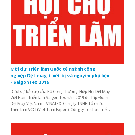
Mời dự Triển lãm Quốc tế ngành công
nghiệp Dệt may, thiết bị và nguyên phụ liệu
- SaigonTex 2019
Dưới sự bảo trợ của Bộ Công Thương, Hiệp Hội Dệt May
Việt Nam, Triển lãm Saigon Tex năm 2019 do Tập Đoàn
Dệt May Việt Nam – VINATEX, Công ty TNHH Tổ chức
Triển lãm VCCI (Vietcham Export), Công ty Tổ chức Triển
lãm CP Exhibition, Hongkong sẽ được tổ chức từ ngày
10 - 13/4/2019 tại Trung tâm Triển lãm Sài gòn (SECC),
799 Nguyễn Văn Linh, phường Tân Phú, Quận 7, Tp. Hồ
Chí Minh .