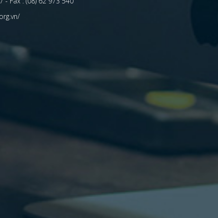
 - Fax : (08) 62 973 540
org.vn/