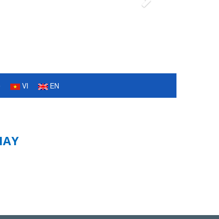
Next
ệ
VI
EN
MAY