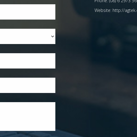
Phone:
(08) 6 2973 567
Website:
http://agtek.