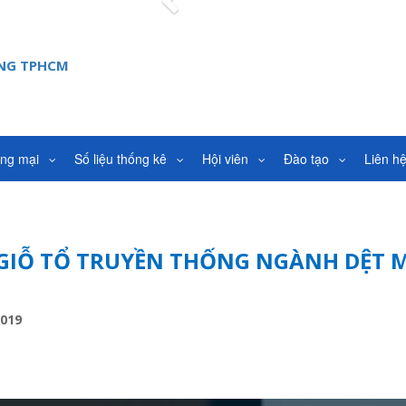
Previous
ANG TPHCM
ơng mại
Số liệu thống kê
Hội viên
Đào tạo
Liên h
 GIỖ TỔ TRUYỀN THỐNG NGÀNH DỆT 
2019