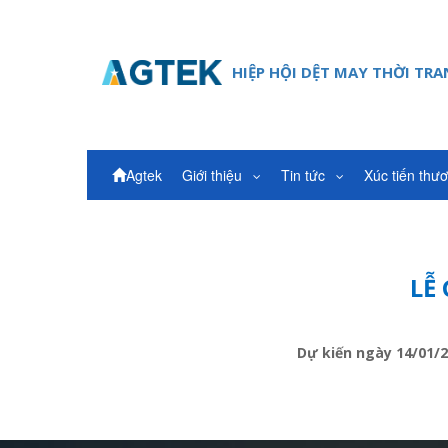
HIỆP HỘI DỆT MAY THỜI TR
Agtek
Giới thiệu
Tin tức
Xúc tiến thư
LỄ
Dự kiến ngày 14/01/