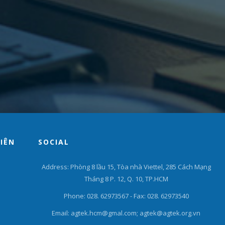
VIÊN
SOCIAL
Address: Phòng 8 lầu 15, Tòa nhà Viettel, 285 Cách Mạng
Tháng 8 P. 12, Q. 10, TP.HCM
Phone: 028. 62973567 - Fax: 028. 62973540
Email: agtek.hcm@gmal.com; agtek@agtek.org.vn