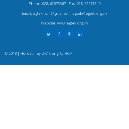
Phone: 028. 62973567 - Fax: 028. 62973540
Email: agtek.hcm@gmal.com; agtek@agtek.org.vn
Website: www.agtek.org.vn
© 2018 | Hội dệt may thời trang Tp.HCM