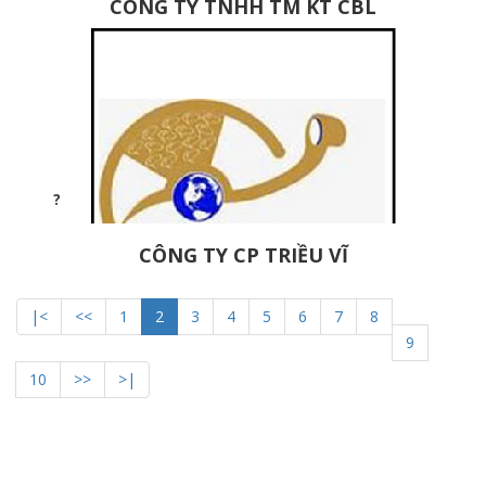
CÔNG TY TNHH TM KT CBL
CÔNG TY CP TRIỀU VĨ
|<
<<
1
2
3
4
5
6
7
8
9
10
>>
>|