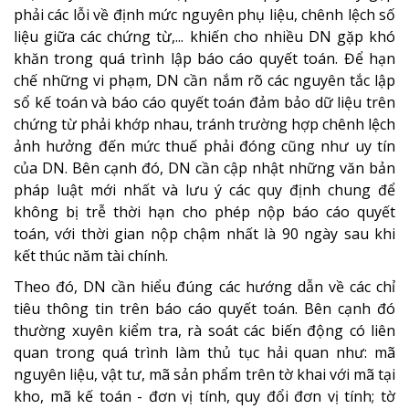
phải các lỗi về định mức nguyên phụ liệu, chênh lệch số
liệu giữa các chứng từ,... khiến cho nhiều DN gặp khó
khăn trong quá trình lập báo cáo quyết toán. Để hạn
chế những vi phạm, DN cần nắm rõ các nguyên tắc lập
sổ kế toán và báo cáo quyết toán đảm bảo dữ liệu trên
chứng từ phải khớp nhau, tránh trường hợp chênh lệch
ảnh hưởng đến mức thuế phải đóng cũng như uy tín
của DN. Bên cạnh đó, DN cần cập nhật những văn bản
pháp luật mới nhất và lưu ý các quy định chung để
không bị trễ thời hạn cho phép nộp báo cáo quyết
toán, với thời gian nộp chậm nhất là 90 ngày sau khi
kết thúc năm tài chính.
Theo đó, DN cần hiểu đúng các hướng dẫn về các chỉ
tiêu thông tin trên báo cáo quyết toán. Bên cạnh đó
thường xuyên kiểm tra, rà soát các biến động có liên
quan trong quá trình làm thủ tục hải quan như: mã
nguyên liệu, vật tư, mã sản phẩm trên tờ khai với mã tại
kho, mã kế toán - đơn vị tính, quy đổi đơn vị tính; tờ