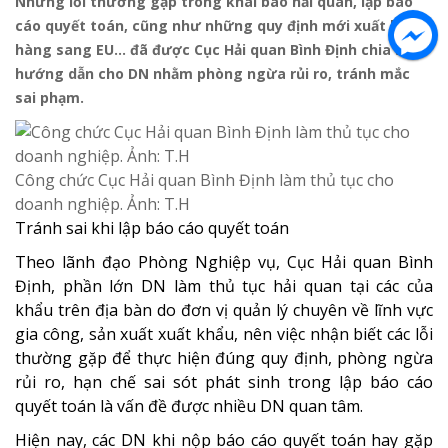
Những lỗi thường gặp trong khai báo hải quan, lập báo
cáo quyết toán, cũng như những quy định mới xuất khẩu
hàng sang EU… đã được Cục Hải quan Bình Định chia sẻ,
hướng dẫn cho DN nhằm phòng ngừa rủi ro, tránh mắc
sai phạm.
Công chức Cục Hải quan Bình Định làm thủ tục cho
doanh nghiệp. Ảnh: T.H
Tránh sai khi lập báo cáo quyết toán
Theo lãnh đạo Phòng Nghiệp vụ, Cục Hải quan Bình
Định, phần lớn DN làm thủ tục hải quan tại các của
khẩu trên địa bàn do đơn vị quản lý chuyên về lĩnh vực
gia công, sản xuất xuất khẩu, nên việc nhận biết các lỗi
thường gặp để thực hiện đúng quy định, phòng ngừa
rủi ro, hạn chế sai sót phát sinh trong lập báo cáo
quyết toán là vấn đề được nhiều DN quan tâm.
Hiện nay, các DN khi nộp báo cáo quyết toán hay gặp