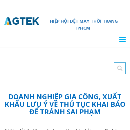
HIỆP HỘI DỆT MAY THỜI TRANG
TPHCM
Tog
navi
DOANH NGHIỆP GIA CÔNG, XUẤT
KHẨU LƯU Ý VỀ THỦ TỤC KHAI BÁO
ĐỂ TRÁNH SAI PHẠM