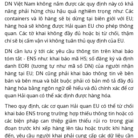
DN Việt Nam không nắm được các quy định này có khả
năng phải hứng chịu hậu quả nghiêm trọng như: Các
containers và lô hàng sẽ bị dừng tại biên giới với EU;
hàng hoá sẽ không được Hải quan EU cho phép thông
quan. Các tờ khai không đầy đủ hoặc bị từ chối, thậm
chí sẽ bị cấm vận vì không tuân thủ quy định của EU.
DN cần lưu ý tới các yêu cầu thông tin trên khai báo
tóm tắt - ENS như: khai báo mã HS; số đăng ký và định
danh EORI (tương tự như mã số DN) của người nhận
hàng tại EU; DN cũng phải khai báo thông tin về bên
bán và bên mua và bắt buộc phải có bản mô tả đầy đủ
hàng hóa bằng ngôn ngữ dễ hiểu và đủ chính xác để cơ
quan Hải quan có thể xác định được hàng hóa.
Theo quy định, các cơ quan Hải quan EU có thể từ chối
khai báo ENS trong trường hợp thiếu thông tin hoặc có
các biện pháp can thiệp giảm thiểu rủi ro trong giai
đoạn trước khi xếp hàng lên tàu hoặc trước khi hàng
đến, yêu cầu người khai phải cung cấp các dữ liệu cần