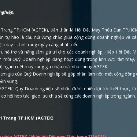
nghiệp,
 Trang TP.HCM (AGTEK), tiền thân là Hội Dệt May Thêu Đan TP.HC
luôn tự hào là cầu nối vững chắc giữa cộng đồng doanh nghiệp và cá
t may – thời trang ngày càng phát triển.
, hỗ trợ và nâng tầm giá trị cho các doanh nghiệp, Hiệp Hội Dệt 
nh mời Quý Doanh nghiệp đang hoạt động trong lĩnh vực: dệt may, 
nghệ ngành dệt may cùng gia nhập mái nhà chung AGTEK.
 tham gia của Quý Doanh nghiệp sẽ góp phần làm nên một cộng đồng 
bền vững.
 AGTEK, Quý Doanh nghiệp sẽ nhận được nhiều lợi ích thiết thực, từ
cơ hội hợp tác, giao lưu chia sẻ cùng các doanh nghiệp trong ngành.
ời Trang TP.HCM (AGTEK)