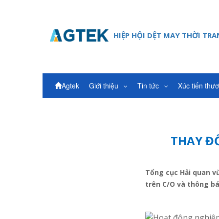
HIỆP HỘI DỆT MAY THỜI TR
Agtek
Giới thiệu
Tin tức
Xúc tiến thư
THAY ĐỔ
Tổng cục Hải quan vừ
trên C/O và thông bá