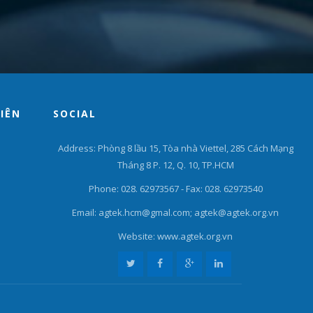
VIÊN
SOCIAL
Address: Phòng 8 lầu 15, Tòa nhà Viettel, 285 Cách Mạng
Tháng 8 P. 12, Q. 10, TP.HCM
Phone: 028. 62973567 - Fax: 028. 62973540
Email: agtek.hcm@gmal.com; agtek@agtek.org.vn
Website: www.agtek.org.vn