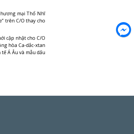
 Thương mại Thổ Nhĩ
e” trên C/O thay cho
ới cập nhật cho C/O
ộng hòa Ca-dắc-xtan
 tế Á Âu và mẫu dấu