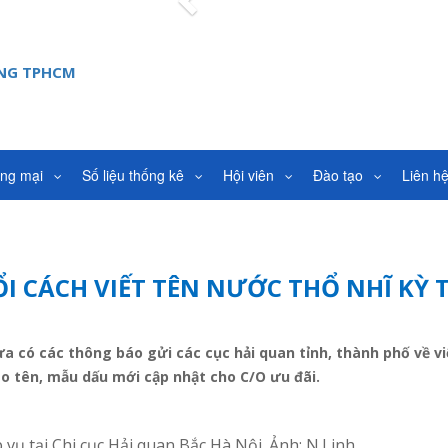
Previous
ANG TPHCM
ơng mại
Số liệu thống kê
Hội viên
Đào tạo
Liên h
I CÁCH VIẾT TÊN NƯỚC THỔ NHĨ KỲ 
a có các thông báo gửi các cục hải quan tỉnh, thành phố về v
o tên, mẫu dấu mới cập nhật cho C/O ưu đãi.