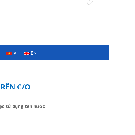
Next
ệ
VI
EN
TRÊN C/O
iệc sử dụng tên nước