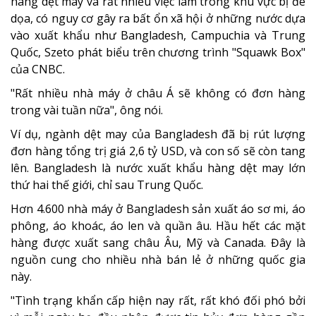
hàng dệt may và rất nhiều việc làm trong khu vực bị đe
dọa, có nguy cơ gây ra bất ổn xã hội ở những nước dựa
vào xuất khẩu như Bangladesh, Campuchia và Trung
Quốc, Szeto phát biểu trên chương trình "Squawk Box"
của CNBC.
"Rất nhiều nhà máy ở châu Á sẽ không có đơn hàng
trong vài tuần nữa", ông nói.
Ví dụ, ngành dệt may của Bangladesh đã bị rút lượng
đơn hàng tổng trị giá 2,6 tỷ USD, và con số sẽ còn tang
lên. Bangladesh là nước xuất khẩu hàng dệt may lớn
thứ hai thế giới, chỉ sau Trung Quốc.
Hơn 4.600 nhà máy ở Bangladesh sản xuất áo sơ mi, áo
phông, áo khoác, áo len và quần âu. Hầu hết các mặt
hàng được xuất sang châu Âu, Mỹ và Canada. Đây là
nguồn cung cho nhiều nhà bán lẻ ở những quốc gia
này.
"Tình trạng khẩn cấp hiện nay rất, rất khó đối phó bởi