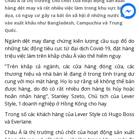
Châu Á là thị trường chủ chốt của hoạt động sản xuất
hàng dệt may và rất nhiều việc làm trong khu vực bị đe
dọa, có nguy cơ gây ra bất ổn xã hội ở những nước dựa
vào xuất khẩu như Bangladesh, Campuchia và Trung
Quốc.
Ngành dệt may đang chứng kiến lượng cầu sụp đổ do
những tác động tiêu cực từ đại dịch Covid-19, đặt hàng
triệu việc làm trên khắp châu Á vào thế hiểm nguy.
"Trên khắp cả ngành, các cửa hàng đóng cửa, các
thương hiệu và nhà bán lẻ đang ở trong tình trạng dư
cung với mọi mặt hàng. Họ lo sợ rằng sẽ không thể bán
được hàng, do đó có rất nhiều đơn hàng bị hủy hoặc
hoãn nhận hàng", Stanley Szeto, Chủ tịch của Lever
Style, 1 doanh nghiệp ở Hồng Kông cho hay.
Trong số các khách hàng của Lever Style có Hugo Boss
và Everlane.
Châu Á là thị trường chủ chốt của hoạt động sản xuất