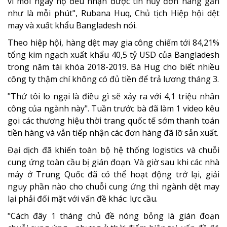
vì mỗi ngày họ đều nhận được tin hủy đơn hàng gần
như là mỗi phút", Rubana Huq, Chủ tịch Hiệp hội dệt
may và xuất khẩu Bangladesh nói.
Theo hiệp hội, hàng dệt may gia công chiếm tới 84,21%
tổng kim ngạch xuất khẩu 40,5 tỷ USD của Bangladesh
trong năm tài khóa 2018-2019. Bà Hug cho biết nhiều
công ty thậm chí không có đủ tiền để trả lương tháng 3.
"Thứ tôi lo ngại là điều gì sẽ xảy ra với 4,1 triệu nhân
công của ngành này". Tuần trước bà đã làm 1 video kêu
gọi các thương hiệu thời trang quốc tế sớm thanh toán
tiền hàng và vẫn tiếp nhận các đơn hàng đã lỡ sản xuất.
Đại dịch đã khiến toàn bộ hệ thống logistics và chuỗi
cung ứng toàn cầu bị gián đoạn. Và giờ sau khi các nhà
máy ở Trung Quốc đã có thể hoạt động trở lại, giải
nguy phần nào cho chuỗi cung ứng thì ngành dệt may
lại phải đối mặt với vấn đề khác: lực cầu.
"Cách đây 1 tháng chủ đề nóng bỏng là gián đoạn