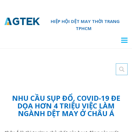
HIỆP HỘI DỆT MAY THỜI TRANG
TPHCM
Tog
navi
NHU CẦU SỤP ĐỔ, COVID-19 ĐE
DỌA HƠN 4 TRIỆU VIỆC LÀM
NGÀNH DỆT MAY Ở CHÂU Á