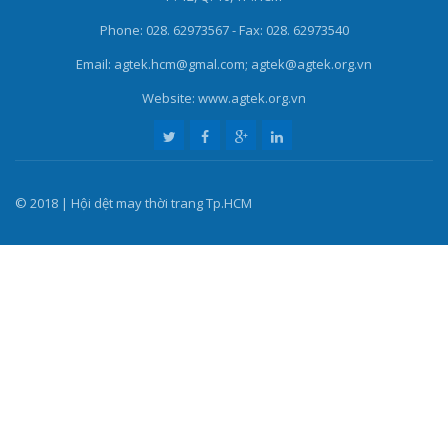
Phone: 028. 62973567 - Fax: 028. 62973540
Email: agtek.hcm@gmal.com; agtek@agtek.org.vn
Website: www.agtek.org.vn
© 2018 | Hội dệt may thời trang Tp.HCM