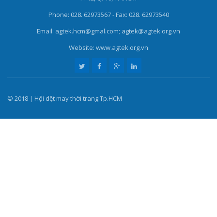
Phone: 028. 62973567 - Fax: 028. 62973540
Email: agtek.hcm@gmal.com; agtek@agtek.org.vn
Website: www.agtek.org.vn
© 2018 | Hội dệt may thời trang Tp.HCM