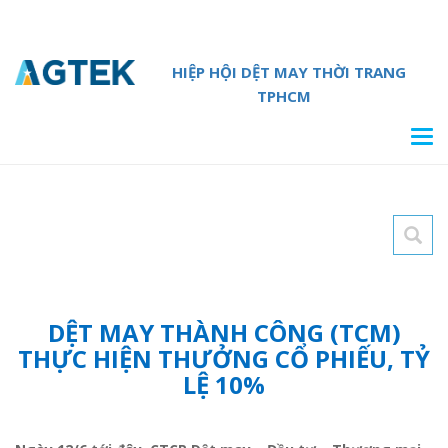
HIỆP HỘI DỆT MAY THỜI TRANG
TPHCM
Tog
navi
DỆT MAY THÀNH CÔNG (TCM)
THỰC HIỆN THƯỞNG CỔ PHIẾU, TỶ
LỆ 10%