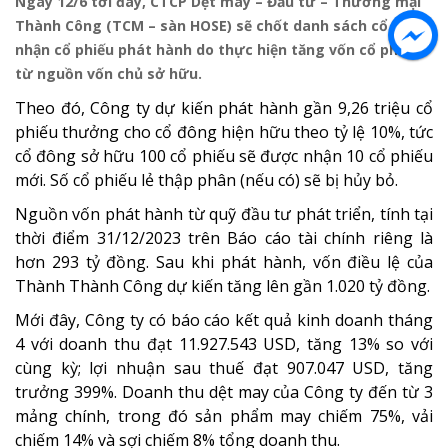
Ngày 12/6 tới đây, CTCP Dệt may – Đầu tư – Thương mại
Thành Công (TCM – sàn HOSE) sẽ chốt danh sách cổ đông
nhận cổ phiếu phát hành do thực hiện tăng vốn cổ phần
từ nguồn vốn chủ sở hữu.
Theo đó, Công ty dự kiến phát hành gần 9,26 triệu cổ
phiếu thưởng cho cổ đông hiện hữu theo tỷ lệ 10%, tức
cổ đông sở hữu 100 cổ phiếu sẽ được nhận 10 cổ phiếu
mới. Số cổ phiếu lẻ thập phân (nếu có) sẽ bị hủy bỏ.
Nguồn vốn phát hành từ quỹ đầu tư phát triển, tính tại
thời điểm 31/12/2023 trên Báo cáo tài chính riêng là
hơn 293 tỷ đồng. Sau khi phát hành, vốn điều lệ của
Thành Thành Công dự kiến tăng lên gần 1.020 tỷ đồng.
Mới đây, Công ty có báo cáo kết quả kinh doanh tháng
4 với doanh thu đạt 11.927.543 USD, tăng 13% so với
cùng kỳ; lợi nhuận sau thuế đạt 907.047 USD, tăng
trưởng 399%. Doanh thu dệt may của Công ty đến từ 3
mảng chính, trong đó sản phẩm may chiếm 75%, vải
chiếm 14% và sợi chiếm 8% tổng doanh thu.